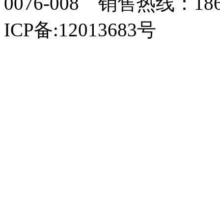
0076-008 销售热线：18
ICP备:12013683号