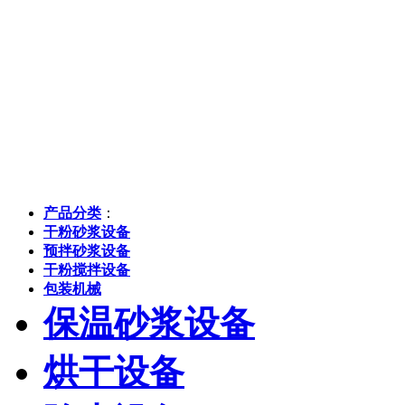
产品分类
：
干粉砂浆设备
预拌砂浆设备
干粉搅拌设备
包装机械
保温砂浆设备
烘干设备