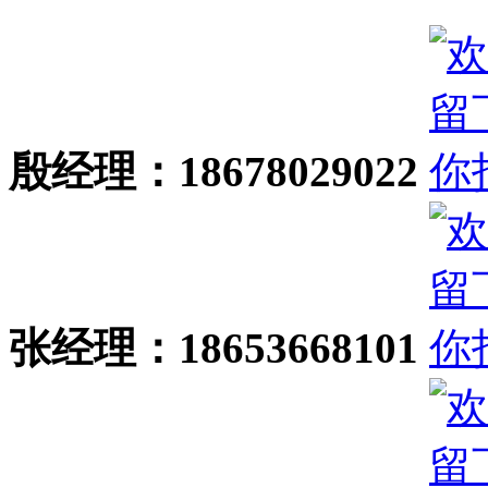
殷经理：18678029022
张经理：18653668101