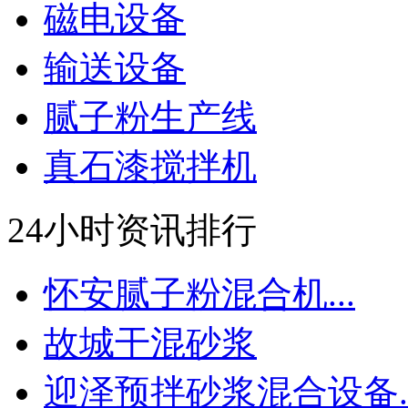
磁电设备
输送设备
腻子粉生产线
真石漆搅拌机
24小时资讯排行
怀安腻子粉混合机...
故城干混砂浆
迎泽预拌砂浆混合设备..